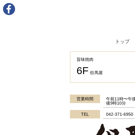
トップ
旨味焼肉
6F
但馬屋
営業時間
午前11時〜午
後9時10分
TEL
042-371-6950