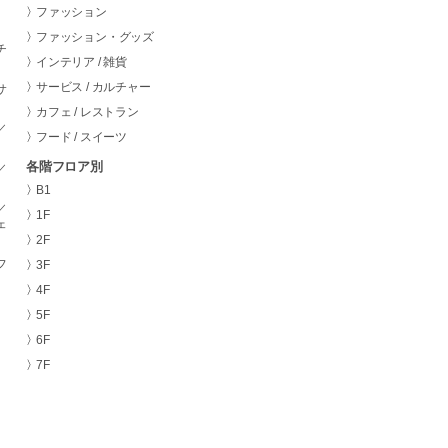
ファッション
ファッション・グッズ
チ
インテリア / 雑貨
サービス / カルチャー
サ
カフェ / レストラン
／
フード / スイーツ
各階フロア別
／
B1
／
1F
ェ
2F
フ
3F
4F
5F
6F
7F