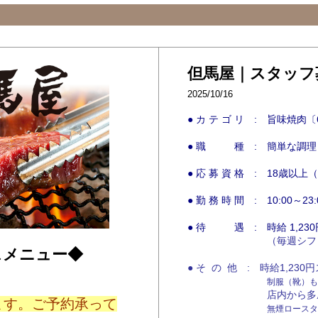
但馬屋｜スタッフ
2025/10/16
● カ テ ゴ リ : 旨味焼肉
● 職 種 : 簡単な調理
● 応 募 資 格 : 18歳以
● 勤 務 時 間 : 10:00～23:
● 待 遇 : 時給 1,23
（毎週シフト制､
スメニュー◆
● そ の 他 : 時給1,23
制服（靴）も
店内から多摩が一望
ます。ご予約承って
無煙ロースタ