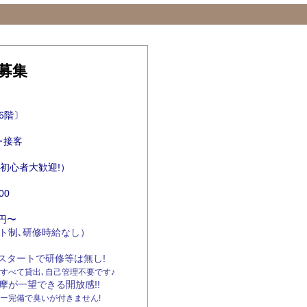
募集
〔6階〕
･接客
上（初心者大歓迎!）
00
0円〜
研修時給なし）
0円スタートで研修等は無し!
すべて貸出､自己管理不要です♪
できる開放感!!
ー完備で臭いが付きません!