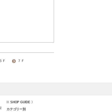
６Ｆ
７Ｆ
SHOP GUIDE 〉
室
カテゴリー別