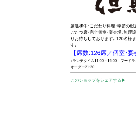
厳選和牛･こだわり料理･季節の献
ごたつ席･完全個室･宴会場､無煙
りお待ちしております｡ 120名
す｡
【席数:126席／個室･
※ランチタイム11:00～16:00 フード
オーダー21:30
このショップをシェアする▶