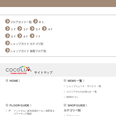
フロアガイド一覧
Ｂ１
１Ｆ
２Ｆ
３Ｆ
４Ｆ
５Ｆ
６Ｆ
７Ｆ
ショップガイド カテゴリ別
ショップガイド 各階フロア別
サイトマップ
HOME 〉
NEWS 一覧 〉
ショップニュース・サービス 一覧
ココリアからのお知らせ 一覧
WEBチラシ
FLOOR GUIDE 〉
SHOP GUIDE 〉
カテゴリー別
7F
フットサル／多目的貸ホール／保育室＆
コワーキング施設
ファッション