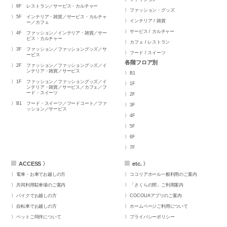
6F
レストラン／サービス・カルチャー
ファッション・グッズ
5F
インテリア・雑貨／サービス・カルチャ
インテリア / 雑貨
ー／カフェ
サービス / カルチャー
4F
ファッション／インテリア・雑貨／サー
ビス・カルチャー
カフェ / レストラン
3F
ファッション／ファッショングッズ／サ
フード / スイーツ
ービス
各階フロア別
2F
ファッション／ファッショングッズ／イ
ンテリア・雑貨／サービス
B1
1F
ファッション／ファッショングッズ／イ
1F
ンテリア・雑貨／サービス／カフェ／フ
ード・スイーツ
2F
B1
フード・スイーツ／フードコート／ファ
3F
ッション／サービス
4F
5F
6F
7F
ACCESS 〉
etc. 〉
電車・お車でお越しの方
ココリアホール一般利用のご案内
共同利用駐車場のご案内
「さくらの間」ご利用案内
バイクでお越しの方
COCOLIAアプリのご案内
自転車でお越しの方
ホームページご利用について
ペットご同伴について
プライバシーポリシー