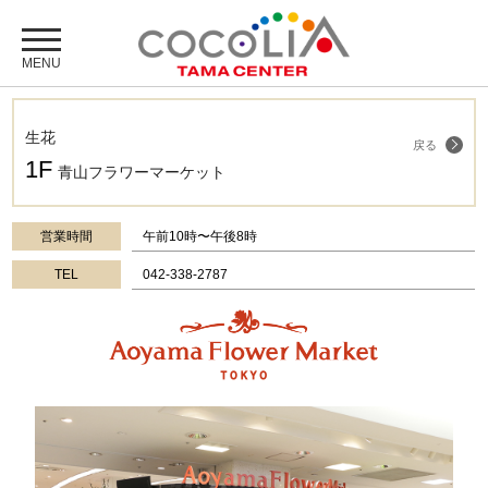
生花
戻る
1F
青山フラワーマーケット
営業時間
午前10時〜午後8時
TEL
042-338-2787