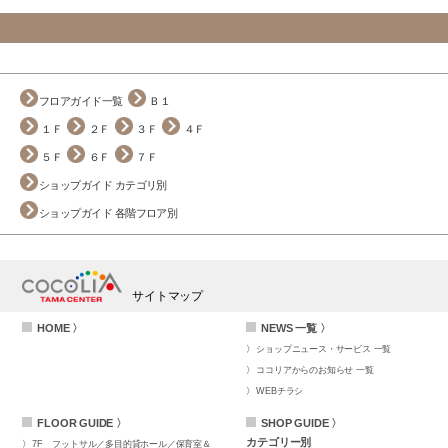
フロアガイド一覧
Ｂ１
１Ｆ
２Ｆ
３Ｆ
４Ｆ
５Ｆ
６Ｆ
７Ｆ
ショップガイド カテゴリ別
ショップガイド 各階フロア別
サイトマップ
HOME 〉
NEWS 一覧 〉
ショップニュース・サービス 一覧
ココリアからのお知らせ 一覧
WEBチラシ
FLOOR GUIDE 〉
SHOP GUIDE 〉
カテゴリー別
7F
フットサル／多目的貸ホール／保育室＆