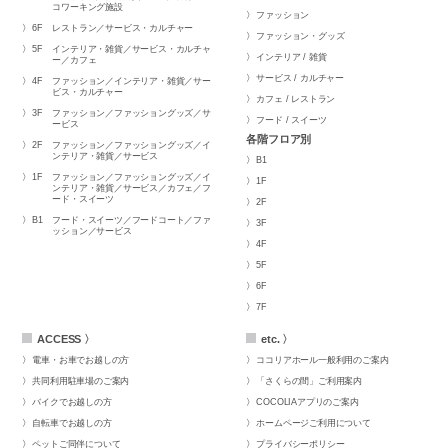
コワーキング施設
ファッション
6F
レストラン／サービス・カルチャー
ファッション・グッズ
5F
インテリア・雑貨／サービス・カルチャ
インテリア / 雑貨
ー／カフェ
サービス / カルチャー
4F
ファッション／インテリア・雑貨／サー
ビス・カルチャー
カフェ / レストラン
3F
ファッション／ファッショングッズ／サ
フード / スイーツ
ービス
各階フロア別
2F
ファッション／ファッショングッズ／イ
ンテリア・雑貨／サービス
B1
1F
ファッション／ファッショングッズ／イ
1F
ンテリア・雑貨／サービス／カフェ／フ
ード・スイーツ
2F
B1
フード・スイーツ／フードコート／ファ
3F
ッション／サービス
4F
5F
6F
7F
ACCESS 〉
etc. 〉
電車・お車でお越しの方
ココリアホール一般利用のご案内
共同利用駐車場のご案内
「さくらの間」ご利用案内
バイクでお越しの方
COCOLIAアプリのご案内
自転車でお越しの方
ホームページご利用について
ペットご同伴について
プライバシーポリシー