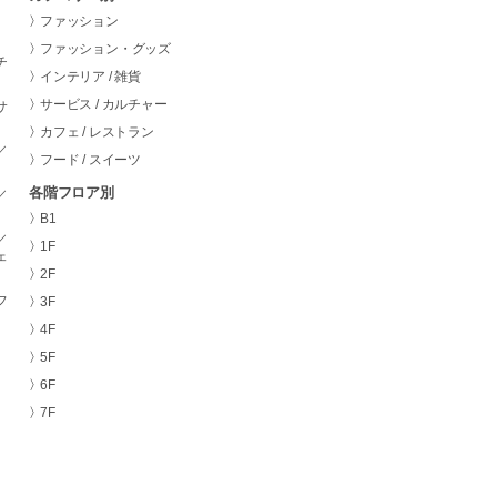
ファッション
ファッション・グッズ
チ
インテリア / 雑貨
サービス / カルチャー
サ
カフェ / レストラン
／
フード / スイーツ
各階フロア別
／
B1
／
1F
ェ
2F
フ
3F
4F
5F
6F
7F