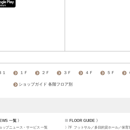
Ｂ１
１Ｆ
２Ｆ
３Ｆ
４Ｆ
５Ｆ
ショップガイド 各階フロア別
EWS 一覧 〉
FLOOR GUIDE 〉
ョップニュース・サービス 一覧
7F
フットサル／多目的貸ホール／保育